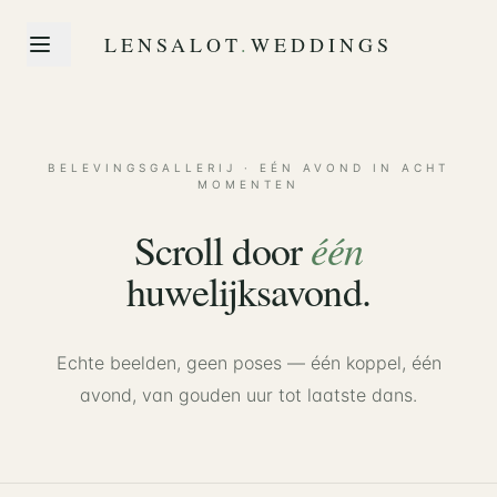
LENSALOT
.
WEDDINGS
BELEVINGSGALLERIJ · EÉN AVOND IN ACHT
MOMENTEN
één
Scroll door
huwelijksavond.
Echte beelden, geen poses — één koppel, één
avond, van gouden uur tot laatste dans.