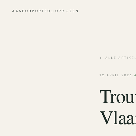
AANBOD
PORTFOLIO
PRIJZEN
← ALLE ARTIKE
12 APRIL 2026
·
Trou
Vlaa