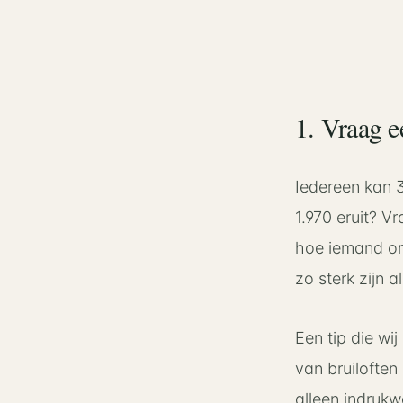
1. Vraag ee
Iedereen kan 3
1.970 eruit? Vr
hoe iemand omg
zo sterk zijn a
Een tip die wi
van bruiloften 
alleen indrukw