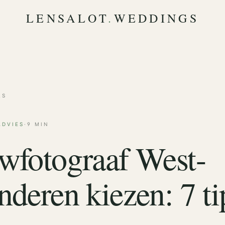
LENSALOT
.
WEDDINGS
LS
ADVIES
·
9 MIN
wfotograaf West-
nderen kiezen: 7 ti