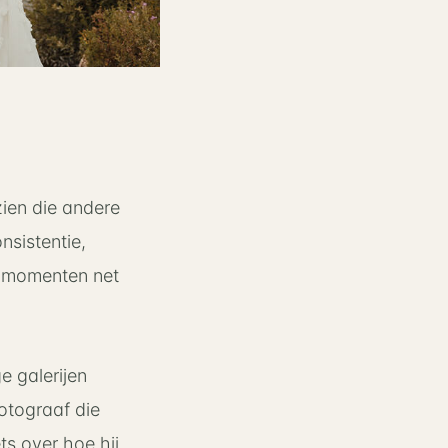
zien die andere
nsistentie,
le momenten net
e galerijen
fotograaf die
ts over hoe hij