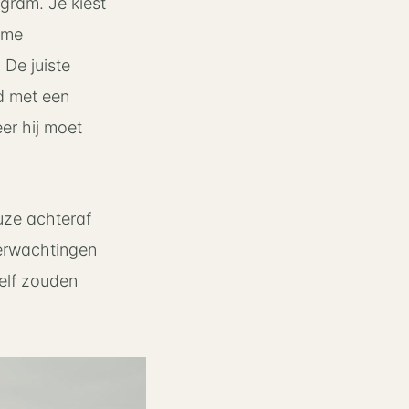
gram. Je kiest
ieme
 De juiste
nd met een
er hij moet
uze achteraf
verwachtingen
zelf zouden