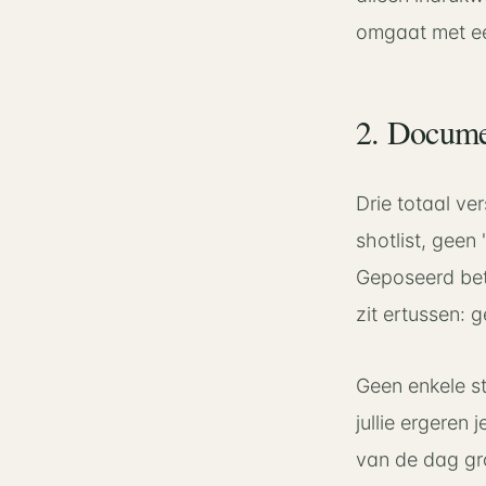
omgaat met ee
2. Documen
Drie totaal ve
shotlist, geen
Geposeerd bete
zit ertussen: 
Geen enkele sti
jullie ergeren 
van de dag gro