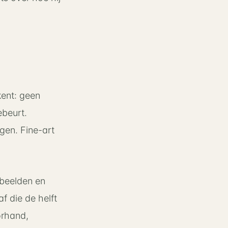
kent: geen
ebeurt.
gen. Fine-art
e beelden en
f die de helft
orhand,