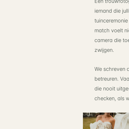
Een trouwfotog
iemand die jul
tuinceremonie 
match voelt ni
camera die toe
zwijgen.
We schreven di
betreuren. Vaa
die nooit uitg
checken, als 