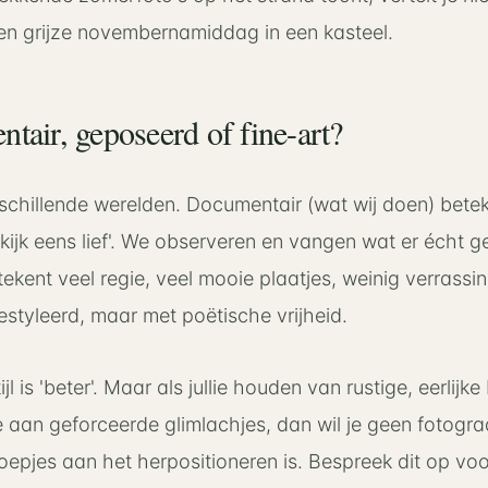
n grijze novembernamiddag in een kasteel.
tair, geposeerd of fine-art?
rschillende werelden. Documentair (wat wij doen) bete
 'kijk eens lief'. We observeren en vangen wat er écht g
kent veel regie, veel mooie plaatjes, weinig verrassin
gestyleerd, maar met poëtische vrijheid.
jl is 'beter'. Maar als jullie houden van rustige, eerlijk
je aan geforceerde glimlachjes, dan wil je geen fotograa
epjes aan het herpositioneren is. Bespreek dit op vo