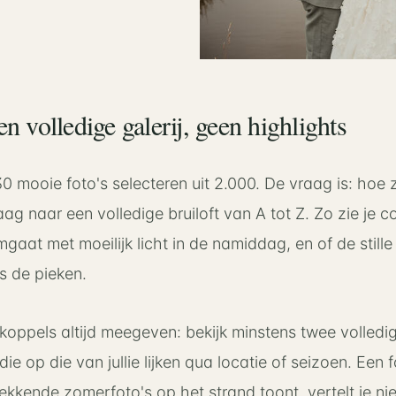
n volledige galerij, geen highlights
0 mooie foto's selecteren uit 2.000. De vraag is: hoe 
aag naar een volledige bruiloft van A tot Z. Zo zie je co
aat met moeilijk licht in de namiddag, en of de stil
ls de pieken.
j koppels altijd meegeven: bekijk minstens twee volledig
die op die van jullie lijken qua locatie of seizoen. Een 
ekkende zomerfoto's op het strand toont, vertelt je nie